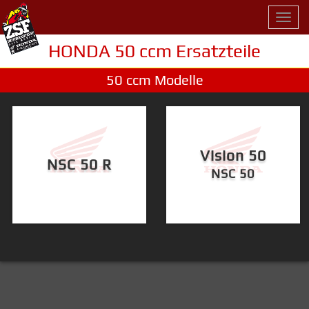
Toggl
navig
HONDA 50 ccm Ersatzteile
50 ccm Modelle
Vision 50
NSC 50 R
NSC 50